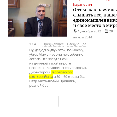
Карэнович
О том, как научилс
слышать лес, наше
единомышленник
и свое место в мир
1 декабря 2012
29
апреля 2014
1
/
4
Предыдущее
Следующее
Ну, дед одну-двух уток, по-моему,
убил. Мимо нас они не особенно
летели. Это заезд с ночи:
на длинной такой пироге
несколько человек егерь развозит.
Директором
Заболотского
охотхозяйства
в 50—60-е годы был
Петр Михайлович Пришвин,
родной брат