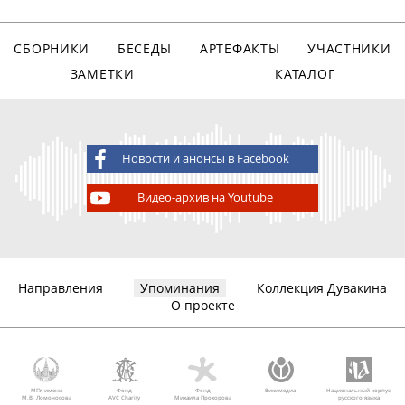
СБОРНИКИ
БЕСЕДЫ
АРТЕФАКТЫ
УЧАСТНИКИ
ЗАМЕТКИ
КАТАЛОГ
Новости и анонсы в Facebook
Видео-архив на Youtube
Направления
Упоминания
Коллекция Дувакина
О проекте
МГУ имени
Фонд
Фонд
Викимедиа
Национальный корпус
М.В. Ломоносова
AVC Charity
Михаила Прохорова
русского языка