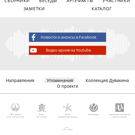
СБОРНИКИ
БЕСЕДЫ
АРТЕФАКТЫ
УЧАСТНИКИ
ЗАМЕТКИ
КАТАЛОГ
Новости и анонсы в Facebook
Видео-архив на Youtube
Направления
Упоминания
Коллекция Дувакина
О проекте
МГУ имени
Фонд
Фонд
Викимедиа
Национальный корпус
М.В. Ломоносова
AVC Charity
Михаила Прохорова
русского языка