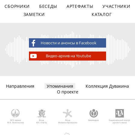
СБОРНИКИ
БЕСЕДЫ
АРТЕФАКТЫ
УЧАСТНИКИ
ЗАМЕТКИ
КАТАЛОГ
Новости и анонсы в Facebook
Видео-архив на Youtube
Направления
Упоминания
Коллекция Дувакина
О проекте
МГУ имени
Фонд
Фонд
Викимедиа
Национальный корпус
М.В. Ломоносова
AVC Charity
Михаила Прохорова
русского языка