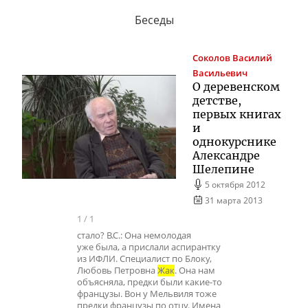
Беседы
Соколов
Василий
Васильевич
О деревенском
детстве,
первых книгах
и
однокурснике
Александре
Шелепине
5 октября 2012
31 марта 2013
1
/
1
стало? В.С.: Она немолодая
уже была, а прислали аспирантку
из ИФЛИ. Специалист по Блоку,
Любовь Петровна
Жак
. Она нам
объясняла, предки были какие-то
французы. Вон у Мельвиля тоже
предки французы по отцу. Имена