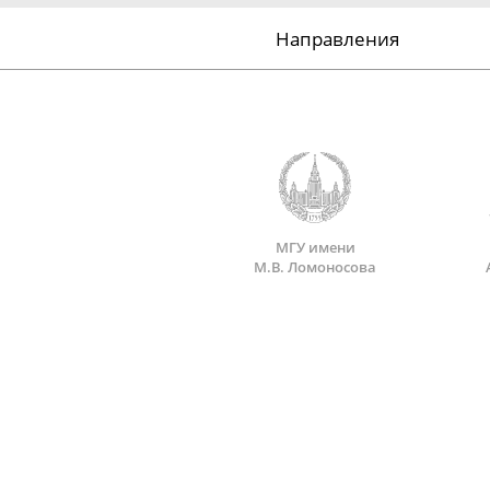
Направления
МГУ имени
М.В. Ломоносова