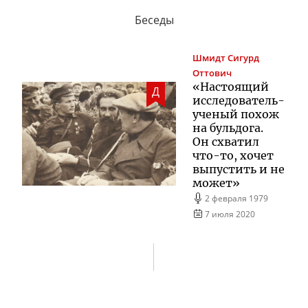
Беседы
Шмидт
Сигурд
Оттович
«Настоящий
Д
исследователь-
ученый
похож
на бульдога.
Он схватил
что-то
, хочет
выпустить и не
может»
2 февраля 1979
7 июля 2020