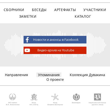
СБОРНИКИ
БЕСЕДЫ
АРТЕФАКТЫ
УЧАСТНИКИ
ЗАМЕТКИ
КАТАЛОГ
Новости и анонсы в Facebook
Видео-архив на Youtube
Направления
Упоминания
Коллекция Дувакина
О проекте
МГУ имени
Фонд
Фонд
Викимедиа
Национальный корпус
М.В. Ломоносова
AVC Charity
Михаила Прохорова
русского языка