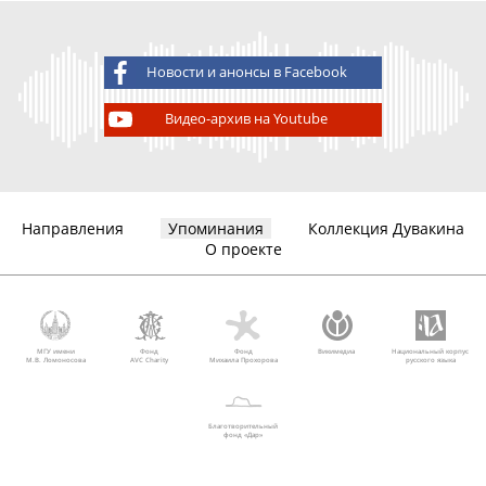
Новости и анонсы в Facebook
Видео-архив на Youtube
Направления
Упоминания
Коллекция Дувакина
О проекте
МГУ имени
Фонд
Фонд
Викимедиа
Национальный корпус
М.В. Ломоносова
AVC Charity
Михаила Прохорова
русского языка
Благотворительный
фонд «Дар»