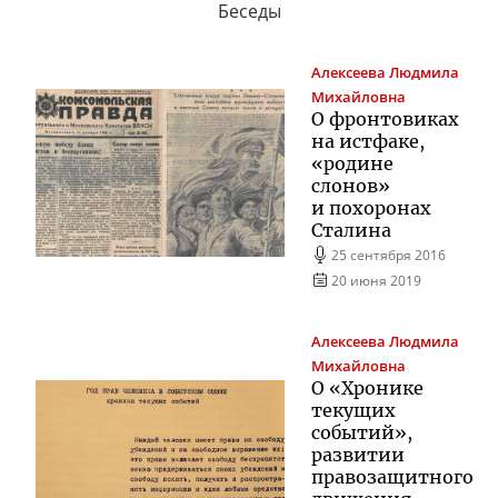
Беседы
Алексеева
Людмила
Михайловна
О фронтовиках
на истфаке,
«родине
слонов»
и похоронах
Сталина
25 сентября 2016
20 июня 2019
Алексеева
Людмила
Михайловна
О «Хронике
текущих
событий»,
развитии
правозащитного