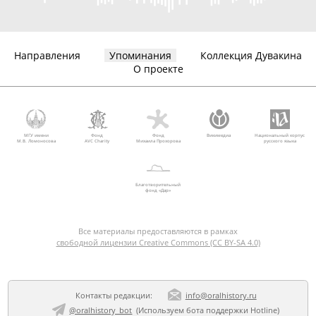
Направления
Упоминания
Коллекция Дувакина
О проекте
МГУ имени
Фонд
Фонд
Викимедиа
Национальный корпус
М.В. Ломоносова
AVC Charity
Михаила Прохорова
русского языка
Благотворительный
фонд «Дар»
Все материалы предоставляются в рамках
свободной лицензии Creative Commons (CC BY-SA 4.0)
Контакты редакции:
info@oralhistory.ru
@oralhistory_bot
(Используем
бота поддержки Hotline
)