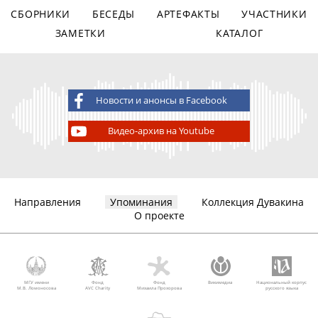
СБОРНИКИ
БЕСЕДЫ
АРТЕФАКТЫ
УЧАСТНИКИ
ЗАМЕТКИ
КАТАЛОГ
Новости и анонсы в Facebook
Видео-архив на Youtube
Направления
Упоминания
Коллекция Дувакина
О проекте
МГУ имени
Фонд
Фонд
Викимедиа
Национальный корпус
М.В. Ломоносова
AVC Charity
Михаила Прохорова
русского языка