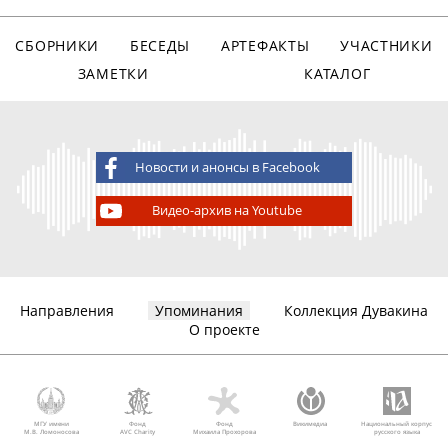
СБОРНИКИ
БЕСЕДЫ
АРТЕФАКТЫ
УЧАСТНИКИ
ЗАМЕТКИ
КАТАЛОГ
Новости и анонсы в Facebook
Видео-архив на Youtube
Направления
Упоминания
Коллекция Дувакина
О проекте
МГУ имени
Фонд
Фонд
Викимедиа
Национальный корпус
М.В. Ломоносова
AVC Charity
Михаила Прохорова
русского языка