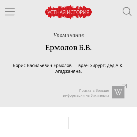
Упоминание
Ермолов Б.В.
Борис Васильевич Ермолов
—
врач-хирург
; дед А.К.
Агаджаняна.
Поискать больше
информации на Википедии