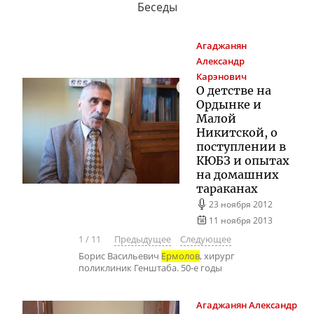
Беседы
Агаджанян
Александр
Карэнович
О детстве на
Ордынке и
Малой
Никитской, о
поступлении в
КЮБЗ и опытах
на домашних
тараканах
23 ноября 2012
11 ноября 2013
1
/
11
Предыдущее
Следующее
Борис Васильевич
Ермолов
, хирург
поликлиник Генштаба. 50-е годы
Агаджанян
Александр