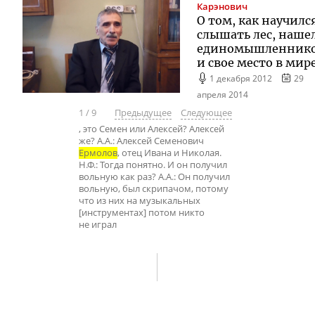
Карэнович
О том, как научилс
слышать лес, наше
единомышленник
и свое место в мир
1 декабря 2012
29
апреля 2014
1
/
9
Предыдущее
Следующее
, это Семен или Алексей? Алексей
же? А.А.: Алексей Семенович
Ермолов
, отец Ивана и Николая.
Н.Ф.: Тогда понятно. И он получил
вольную как раз? А.А.: Он получил
вольную, был скрипачом, потому
что из них на музыкальных
[инструментах] потом никто
не играл