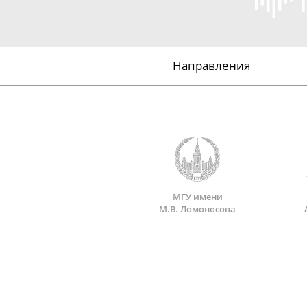
Направления
МГУ имени
М.В. Ломоносова