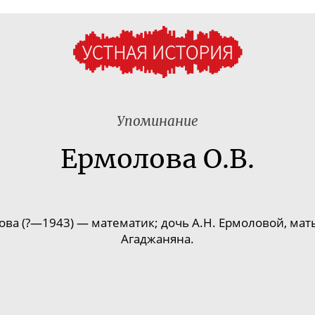
Упоминание
Ермолова О.В.
ва (?
—
1943) — математик; дочь А.Н. Ермоловой, мать
Агаджаняна.