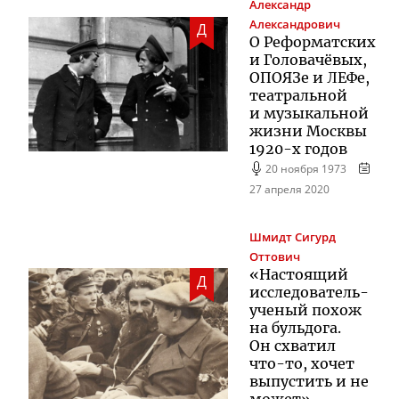
Александр
Александрович
Д
О Реформатских
и Головачёвых,
ОПОЯЗе и ЛЕФе,
театральной
и музыкальной
жизни Москвы
1920-х
годов
20 ноября 1973
27 апреля 2020
Шмидт
Сигурд
Оттович
«Настоящий
Д
исследователь-
ученый
похож
на бульдога.
Он схватил
что-то
, хочет
выпустить и не