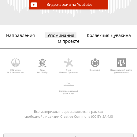
Видео-архив на Youtube
Направления
Упоминания
Коллекция Дувакина
О проекте
МГУ имени
Фонд
Фонд
Викимедиа
Национальный корпус
М.В. Ломоносова
AVC Charity
Михаила Прохорова
русского языка
Благотворительный
фонд «Дар»
Все материалы предоставляются в рамках
свободной лицензии Creative Commons (CC BY-SA 4.0)