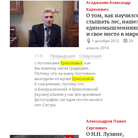
Агаджанян
Александр
Карэнович
О том, как научилс
слышать лес, наше
единомышленник
и свое место в мир
1 декабря 2012
29
апреля 2014
1
/
9
Предыдущее
Следующее
с потомками
Ермоловых
, как
бы мамину несла традицию.
Потому что на маму постоянно
выходили из музея
Ермоловой
.
К сожалению, потому что
и Бахрушинский, и Ермоловский
[музеи] изъяли у нас все архивные
фотографии, сегодня почти ничего
нет. Сестра
Александров
Павел
Сергеевич
О Н.Н. Лузине,