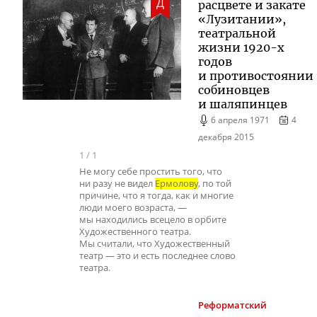
Д
расцвете и закате
«Лузитании»,
театральной
жизни 1920-х
годов
и противостоянии
собиновцев
и шаляпинцев
6 апреля 1971
4
декабря 2015
1
/
1
Не могу себе простить того, что
ни разу не видел
Ермолову
, по той
причине, что я тогда, как и многие
люди моего возраста, —
мы находились всецело в орбите
Художественного театра.
Мы считали, что Художественный
театр — это и есть последнее слово
театра.
Реформатский