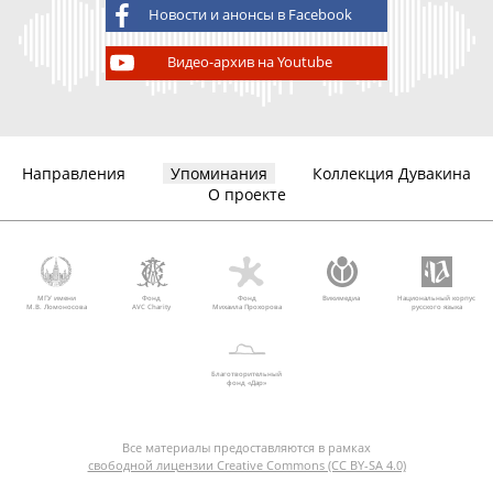
Новости и анонсы в Facebook
Видео-архив на Youtube
Направления
Упоминания
Коллекция Дувакина
О проекте
МГУ имени
Фонд
Фонд
Викимедиа
Национальный корпус
М.В. Ломоносова
AVC Charity
Михаила Прохорова
русского языка
Благотворительный
фонд «Дар»
Все материалы предоставляются в рамках
свободной лицензии Creative Commons (CC BY-SA 4.0)