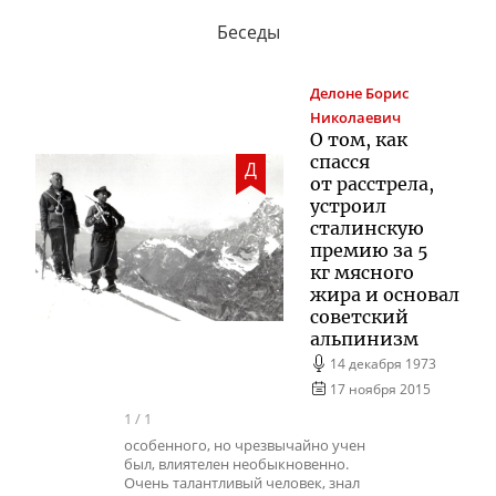
Беседы
Делоне
Борис
Николаевич
О том, как
спасся
Д
от расстрела,
устроил
сталинскую
премию за 5
кг мясного
жира и основал
советский
альпинизм
14 декабря 1973
17 ноября 2015
1
/
1
особенного, но чрезвычайно учен
был, влиятелен необыкновенно.
Очень талантливый человек, знал