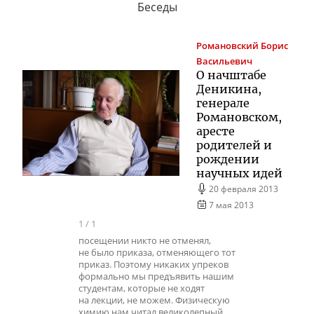
Беседы
Романовский
Борис
Васильевич
О начштабе
Деникина,
генерале
Романовском,
аресте
родителей и
рождении
научных идей
20 февраля 2013
7 мая 2013
1
/
1
посещении никто не отменял,
не было приказа, отменяющего тот
приказ. Поэтому никаких упреков
формально мы предъявить нашим
студентам, которые не ходят
на лекции, не можем. Физическую
химию нам читал великолепный