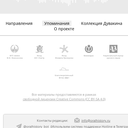
Направления
Упоминания
Коллекция Дувакина
О проекте
МГУ имени
Фонд
Фонд
Викимедиа
Национальный корпус
М.В. Ломоносова
AVC Charity
Михаила Прохорова
русского языка
Благотворительный
фонд «Дар»
Все материалы предоставляются в рамках
свободной лицензии Creative Commons (CC BY-SA 4.0)
Контакты редакции:
info@oralhistory.ru
@oralhistory_bot
(Используем
систему поддержки Hotline в Телегр