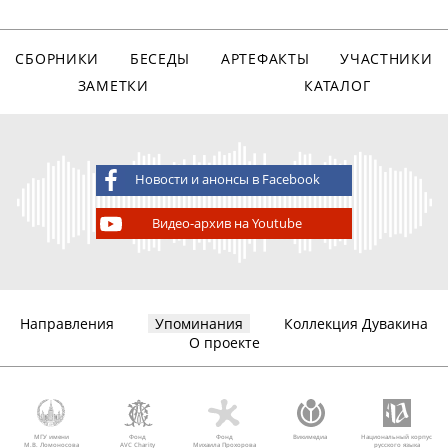
СБОРНИКИ
БЕСЕДЫ
АРТЕФАКТЫ
УЧАСТНИКИ
ЗАМЕТКИ
КАТАЛОГ
Новости и анонсы в Facebook
Видео-архив на Youtube
Направления
Упоминания
Коллекция Дувакина
О проекте
МГУ имени
Фонд
Фонд
Викимедиа
Национальный корпус
М.В. Ломоносова
AVC Charity
Михаила Прохорова
русского языка