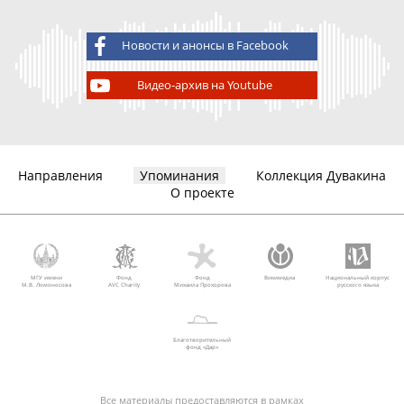
Новости и анонсы в Facebook
Видео-архив на Youtube
Направления
Упоминания
Коллекция Дувакина
О проекте
МГУ имени
Фонд
Фонд
Викимедиа
Национальный корпус
М.В. Ломоносова
AVC Charity
Михаила Прохорова
русского языка
Благотворительный
фонд «Дар»
Все материалы предоставляются в рамках