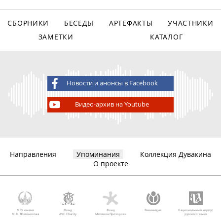
СБОРНИКИ
БЕСЕДЫ
АРТЕФАКТЫ
УЧАСТНИКИ
ЗАМЕТКИ
КАТАЛОГ
Новости и анонсы в Facebook
Видео-архив на Youtube
Направления
Упоминания
Коллекция Дувакина
О проекте
МГУ имени
Фонд
Фонд
Викимедиа
Национальный корпус
М.В. Ломоносова
AVC Charity
Михаила Прохорова
русского языка