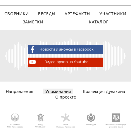
СБОРНИКИ
БЕСЕДЫ
АРТЕФАКТЫ
УЧАСТНИКИ
ЗАМЕТКИ
КАТАЛОГ
Новости и анонсы в Facebook
Видео-архив на Youtube
Направления
Упоминания
Коллекция Дувакина
О проекте
МГУ имени
Фонд
Фонд
Викимедиа
Национальный корпус
М.В. Ломоносова
AVC Charity
Михаила Прохорова
русского языка