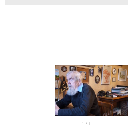
1
/
1