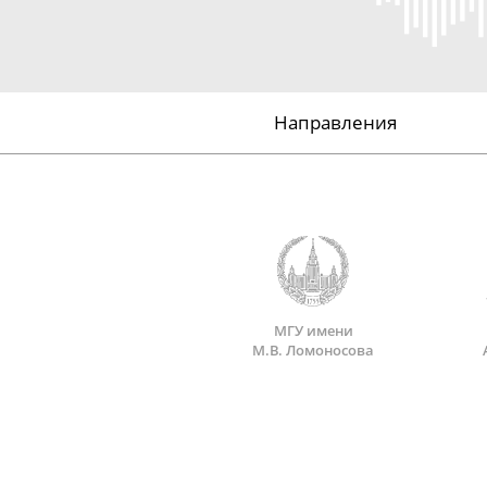
Направления
МГУ имени
М.В. Ломоносова