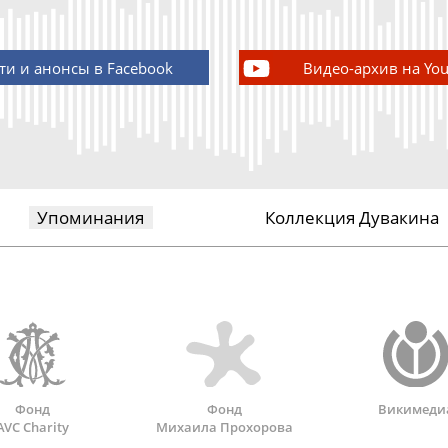
ти и анонсы в Facebook
Видео-архив на Yo
Упоминания
Коллекция Дувакина
Фонд
Фонд
Викимеди
AVC Charity
Михаила Прохорова