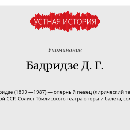
Упоминание
Бадридзе Д. Г.
ридзе (1899
―1987)
―
оперный певец (лирический
т
ой ССР. Солист Тбилисского театра оперы и балета, сол