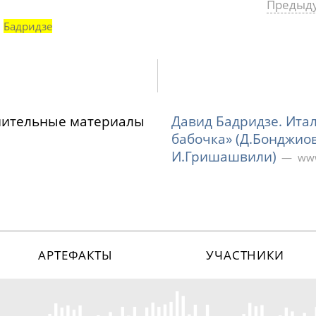
Предыд
ч
Бадридзе
нительные материалы
Давид Бадридзе. Ита
бабочка» (Д.Бонджиов
И.Гришашвили)
www
АРТЕФАКТЫ
УЧАСТНИКИ