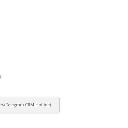
)
уем
Telegram CRM Hotline
)