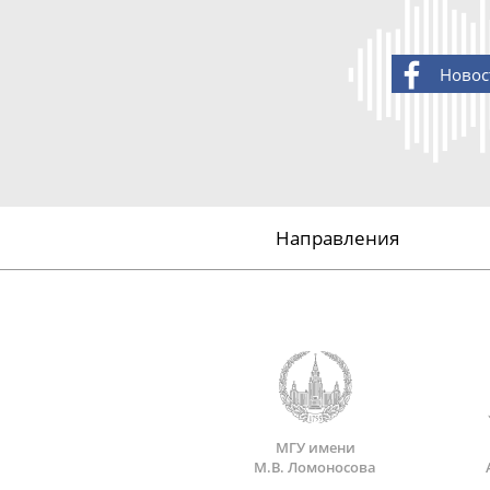
Новос
Направления
МГУ имени
М.В. Ломоносова