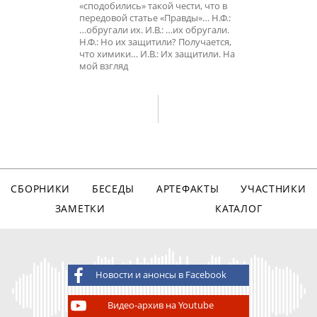
«сподобились» такой чести, что в
передовой статье «Правды»… Н.Ф.:
…обругали их. И.В.: …их обругали.
Н.Ф.: Но их защитили? Получается,
что химики… И.В.: Их защитили. На
мой взгляд
СБОРНИКИ
БЕСЕДЫ
АРТЕФАКТЫ
УЧАСТНИКИ
ЗАМЕТКИ
КАТАЛОГ
Новости и анонсы в Facebook
Видео-архив на Youtube