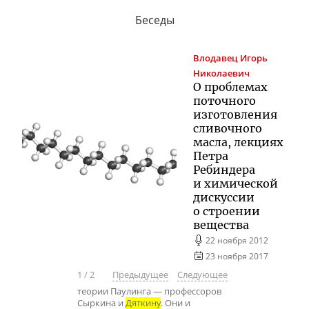
Беседы
Влодавец
Игорь
Николаевич
О проблемах
поточного
изготовления
сливочного
масла, лекциях
Петра
Ребиндера
и химической
дискуссии
о строении
вещества
22 ноября 2012
23 ноября 2017
1
/
2
Предыдущее
Следующее
теории Паулинга — профессоров
Сыркина и
Дяткину
. Они и