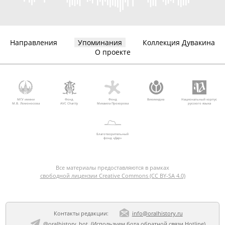
Направления
Упоминания
Коллекция Дувакина
О проекте
МГУ имени
Фонд
Фонд
Викимедиа
Национальный корпус
М.В. Ломоносова
AVC Charity
Михаила Прохорова
русского языка
Благотворительный
фонд «Дар»
Все материалы предоставляются в рамках
свободной лицензии Creative Commons (CC BY-SA 4.0)
Контакты редакции:
info@oralhistory.ru
@oralhistory_bot
(Используем
бота обратной связи Hotline
)