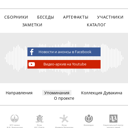
СБОРНИКИ
БЕСЕДЫ
АРТЕФАКТЫ
УЧАСТНИКИ
ЗАМЕТКИ
КАТАЛОГ
Новости и анонсы в Facebook
Видео-архив на Youtube
Направления
Упоминания
Коллекция Дувакина
О проекте
МГУ имени
Фонд
Фонд
Викимедиа
Национальный корпус
М.В. Ломоносова
AVC Charity
Михаила Прохорова
русского языка