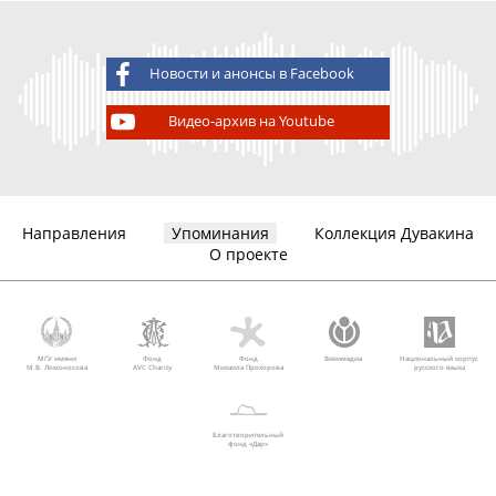
Новости и анонсы в Facebook
Видео-архив на Youtube
Направления
Упоминания
Коллекция Дувакина
О проекте
МГУ имени
Фонд
Фонд
Викимедиа
Национальный корпус
М.В. Ломоносова
AVC Charity
Михаила Прохорова
русского языка
Благотворительный
фонд «Дар»