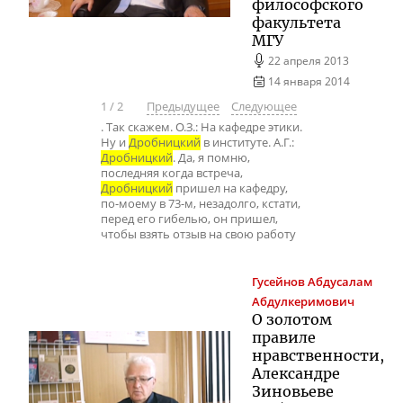
философского
факультета
МГУ
22 апреля 2013
14 января 2014
1
/
2
Предыдущее
Следующее
. Так скажем. О.З.: На кафедре этики.
Ну и
Дробницкий
в институте. А.Г.:
Дробницкий
. Да, я помню,
последняя когда встреча,
Дробницкий
пришел на кафедру,
по-моему в 73-м, незадолго, кстати,
перед его гибелью, он пришел,
чтобы взять отзыв на свою работу
Гусейнов
Абдусалам
Абдулкеримович
О золотом
правиле
нравственности,
Александре
Зиновьеве