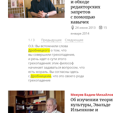
и обходе
редакторских
запретов
с помощью
кавычек
24 июня 2013
15
января 2014
1
/
3
Предыдущее
Следующее
О.З.: Вы вспомнили слова
Дробницкого
о том, что
вы совершили грехопадение,
и речь идет о сути этого
грехопадения: этик-философ
начинает задаваться вопросом, что
есть мораль. Вы согласны здесь
с
Дробницким
, что это своего рода
грехопадение
Межуев
Вадим Михайло
Об изучении теори
культуры, Эвальде
Ильенкове и