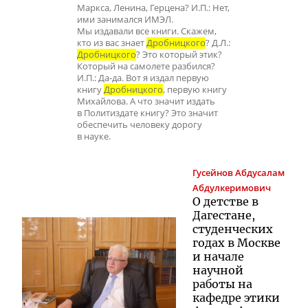
Маркса, Ленина, Герцена? И.П.: Нет,
ими занимался ИМЭЛ.
Мы издавали все книги. Скажем,
кто из вас знает
Дробницкого
? Д.Л.:
Дробницкого
? Это который этик?
Который на самолете разбился?
И.П.: Да-да. Вот я издал первую
книгу
Дробницкого
, первую книгу
Михайлова. А что значит издать
в Политиздате книгу? Это значит
обеспечить человеку дорогу
в науке.
Гусейнов
Абдусалам
Абдулкеримович
О детстве в
Дагестане,
студенческих
годах в Москве
и начале
научной
работы на
кафедре этики