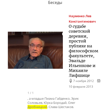
Беседы
Науменко
Лев
Константинович
О судьбе
советской
деревни,
простой
публике на
философском
факультете,
Эвальде
Ильенкове и
Михаиле
Лифшице
7 ноября 2012
10 февраля 2013
1
/
1
, а младше Пиама Гайденко, Эрик
Соловьев, Юрка Бородай, Олег
Дробницкий
, Слава Шестаков.