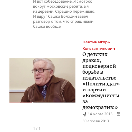
И вот собеседование. Я смотрю:
вокруг московские ребята, а я
из деревни. Страшно переживаю.
И вдруг Сашка Володин завел
разговор о том, что спрашивали.
Сашка вообще
Пантин
Игорь
Константинович
О детских
драках,
подковерной
борьбе в
издательстве
«Политиздат»
и партии
«Коммунисты
за
демократию»
14 марта 2013
30 апреля 2013
1
/
1