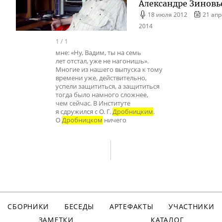
Александре Зиновь
18 июля 2012
21 ап
2014
1
/
1
мне: «Ну, Вадим, ты на семь
лет отстал, уже не нагонишь».
Многие из нашего выпуска к тому
времени уже, действительно,
успели защититься, а защититься
тогда было намного сложнее,
чем сейчас. В Институте
я сдружился с О. Г.
Дробницким
.
О
Дробницком
ничего
СБОРНИКИ
БЕСЕДЫ
АРТЕФАКТЫ
УЧАСТНИКИ
ЗАМЕТКИ
КАТАЛОГ