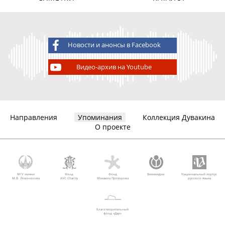
Новости и анонсы в Facebook
Видео-архив на Youtube
Направления
Упоминания
Коллекция Дувакина
О проекте
МГУ имени
Фонд
Фонд
Викимедиа
Национальный корпус
М.В. Ломоносова
AVC Charity
Михаила Прохорова
русского языка
Благотворительный
фонд «Дар»