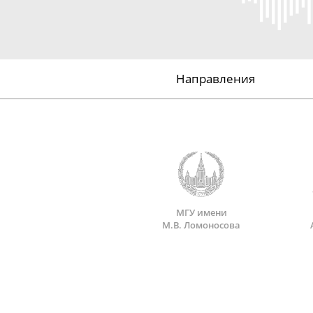
Направления
МГУ имени
М.В. Ломоносова