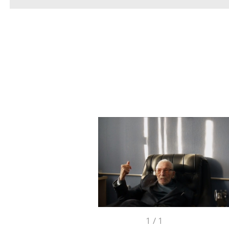
1
/
1