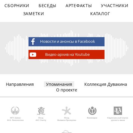
СБОРНИКИ
БЕСЕДЫ
АРТЕФАКТЫ
УЧАСТНИКИ
ЗАМЕТКИ
КАТАЛОГ
Новости и анонсы в Facebook
Видео-архив на Youtube
Направления
Упоминания
Коллекция Дувакина
О проекте
МГУ имени
Фонд
Фонд
Викимедиа
Национальный корпус
М.В. Ломоносова
AVC Charity
Михаила Прохорова
русского языка