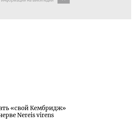
информации на Википедии
вать «свой Кембридж»
ерве Nereis virens