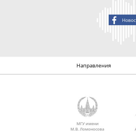
Новос
Направления
МГУ имени
М.В. Ломоносова