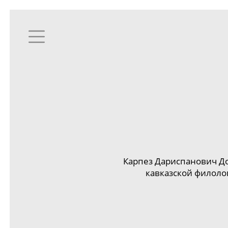
Карпез Дариспанович Д
кавказской филоло