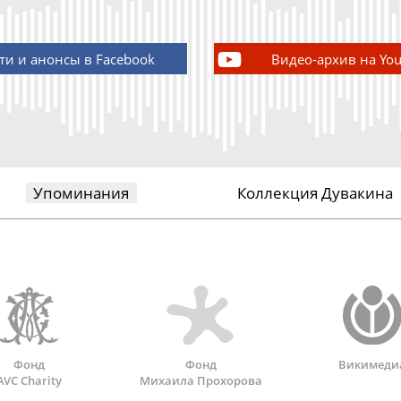
ти и анонсы в Facebook
Видео-архив на Yo
Упоминания
Коллекция Дувакина
Фонд
Фонд
Викимеди
AVC Charity
Михаила Прохорова