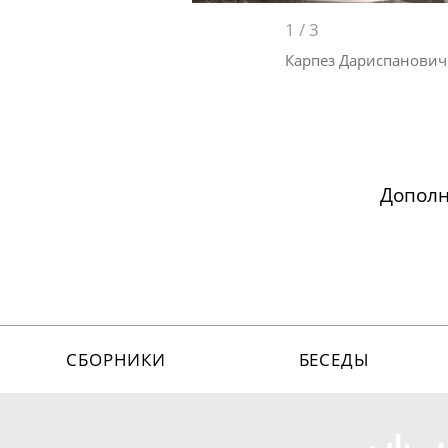
1
/
3
Карпез Дариспанови
Допол
СБОРНИКИ
БЕСЕДЫ