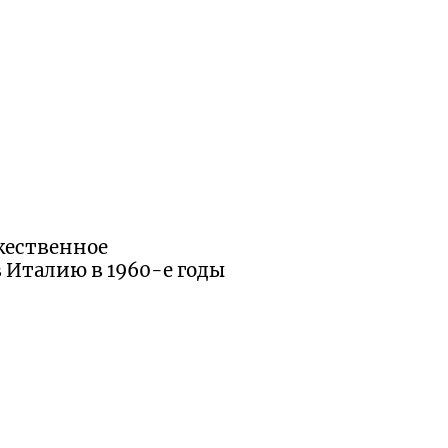
жественное
в Италию в
1960-е
годы