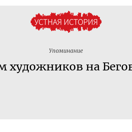
Упоминание
м художников на Бего