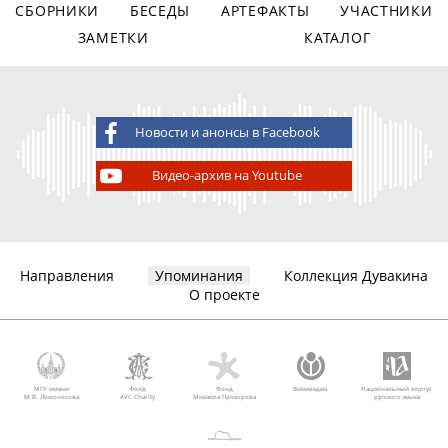
СБОРНИКИ
БЕСЕДЫ
АРТЕФАКТЫ
УЧАСТНИКИ
ЗАМЕТКИ
КАТАЛОГ
Новости и анонсы в Facebook
Видео-архив на Youtube
Направления
Упоминания
Коллекция Дувакина
О проекте
МГУ имени
Фонд
Фонд
Викимедиа
Национальный корпус
М.В. Ломоносова
AVC Charity
Михаила Прохорова
русского языка