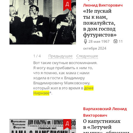
Д
Леонид Викторович
«Не пускай
ты к нам,
пожалуйста,
в дом господ
футуристов»
28 мая 1967
11
октября 2024
1
/
4
Предыдущее
Следующее
Вот такие смутные воспоминания.
Я могу еще прибавить к ним то,
что я помню, как мама с нами
ходила в гости к Владимиру
Владимировичу Маяковскому,
который жил в это время в
доме
Нирнзее
*.
Варпаховский
Леонид
Викторович
О капустниках
Д
в «Летучей