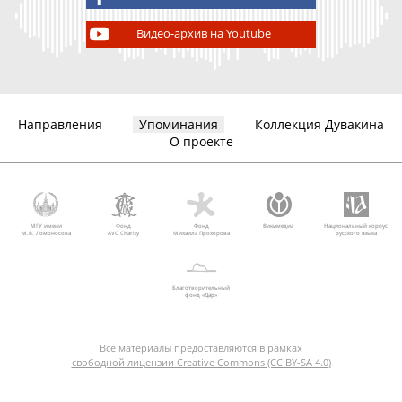
Видео-архив на Youtube
Направления
Упоминания
Коллекция Дувакина
О проекте
МГУ имени
Фонд
Фонд
Викимедиа
Национальный корпус
М.В. Ломоносова
AVC Charity
Михаила Прохорова
русского языка
Благотворительный
фонд «Дар»
Все материалы предоставляются в рамках
свободной лицензии Creative Commons (CC BY-SA 4.0)