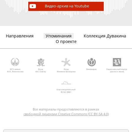
Видео-архив на Youtube
Направления
Упоминания
Коллекция Дувакина
О проекте
МГУ имени
Фонд
Фонд
Викимедиа
Национальный корпус
М.В. Ломоносова
AVC Charity
Михаила Прохорова
русского языка
Благотворительный
фонд «Дар»
Все материалы предоставляются в рамках
свободной лицензии Creative Commons (CC BY-SA 4.0)