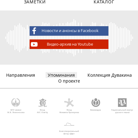
ЗАМЕТКИ
КАТАЛОГ
Новости и анонсы в Facebook
Видео-архив на Youtube
Направления
Упоминания
Коллекция Дувакина
О проекте
МГУ имени
Фонд
Фонд
Викимедиа
Национальный корпус
М.В. Ломоносова
AVC Charity
Михаила Прохорова
русского языка
Благотворительный
фонд «Дар»