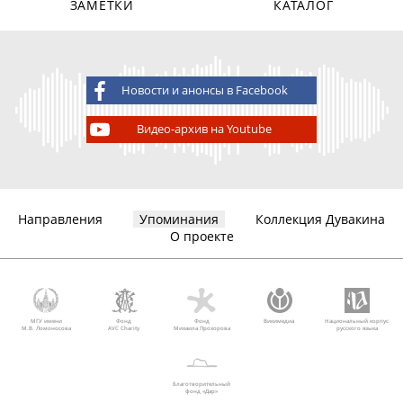
ЗАМЕТКИ
КАТАЛОГ
Новости и анонсы в Facebook
Видео-архив на Youtube
Направления
Упоминания
Коллекция Дувакина
О проекте
МГУ имени
Фонд
Фонд
Викимедиа
Национальный корпус
М.В. Ломоносова
AVC Charity
Михаила Прохорова
русского языка
Благотворительный
фонд «Дар»