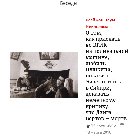
Беседы
Клейман
Наум
Ихильевич
О том,
как приехать
во ВГИК
на поливальной
машине,
любить
Пушкина,
показать
Эйзенштейна
в Сибири,
доказать
немецкому
критику,
что Дзига
Вертов – мертв
17 июня 2015
18 марта 2016