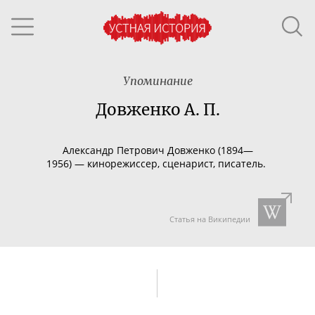
Упоминание
Довженко А. П.
Александр Петрович Довженко (18
94
—
195
6)
—
кинорежиссер, сценарист, писатель.
Статья на Википедии