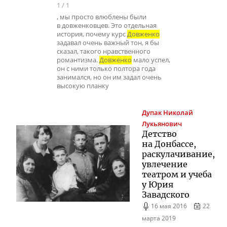
1
/
1
, мы просто влюблены были
в довженковцев. Это отдельная
история, почему курс
Довженко
задавал очень важный тон, я бы
сказал, такого нравственного
романтизма.
Довженко
мало успел,
он с ними только полтора года
занимался, но он им задал очень
высокую планку
Дупак
Николай
Лукьянович
Детство
на Донбассе,
раскулачивание,
увлечение
театром и учеба
у Юрия
Завадского
16 мая 2016
22
марта 2019