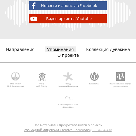
Новости и анонсы в Facebook
Видео-архив на Youtube
Направления
Упоминания
Коллекция Дувакина
О проекте
МГУ имени
Фонд
Фонд
Викимедиа
Национальный корпус
М.В. Ломоносова
AVC Charity
Михаила Прохорова
русского языка
Благотворительный
фонд «Дар»
Все материалы предоставляются в рамках
свободной лицензии Creative Commons (CC BY-SA 4.0)