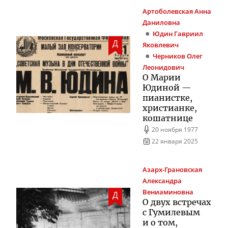
Артоболевская
Анна
Даниловна
Юдин
Гавриил
Д
Яковлевич
Черников
Олег
Леонидович
О Марии
Юдиной —
пианистке,
христианке,
кошатнице
20 ноября 1977
22 января 2025
Азарх-Грановская
Александра
Вениаминовна
Д
О двух встречах
с Гумилевым
и о том,