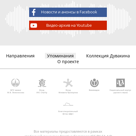
Новости и анонсы в Facebook
Видео-архив на Youtube
Направления
Упоминания
Коллекция Дувакина
О проекте
МГУ имени
Фонд
Фонд
Викимедиа
Национальный корпус
М.В. Ломоносова
AVC Charity
Михаила Прохорова
русского языка
Благотворительный
фонд «Дар»
Все материалы предоставляются в рамках