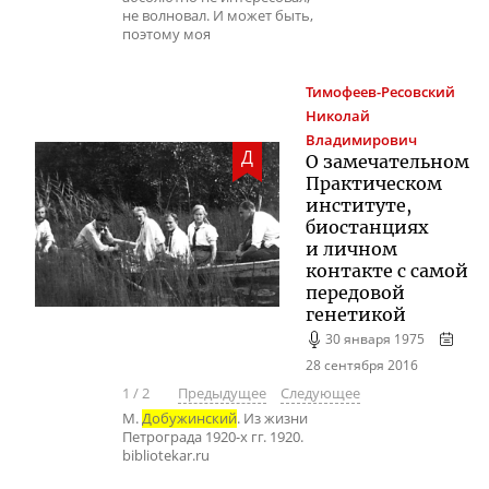
не волновал. И может быть,
поэтому моя
Тимофеев-Ресовский
Николай
Владимирович
Д
О замечательном
Практическом
институте,
биостанциях
и личном
контакте с самой
передовой
генетикой
30 января 1975
28 сентября 2016
1
/
2
Предыдущее
Следующее
М.
Добужинский
. Из жизни
Петрограда 1920-х гг. 1920.
bibliotekar.ru