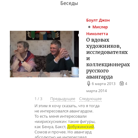
Беседы
Боулт
Джон
Мислер
Николетта
О вдовах
художников,
исследователях
и
коллекционерах
русского
авангарда
6 марта 2013
4
марта 2014
1
/
3
Предыдущее
Следующее
И этим я хочу сказать, что я тогда
не интересовался авангардом.
То есть меня интересовали
«мирискусники»: такие фигуры,
как Бенуа, Бакст,
Добужинский
,
Сомов и прочее. Но авангард
абсолютно не интересовал,