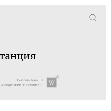
станция
Поискать больше
информации на Википедии