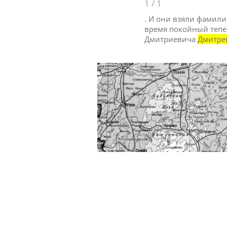
1
/
1
. И они взяли фамили
время покойный тепе
Дмитриевича
Дмитре