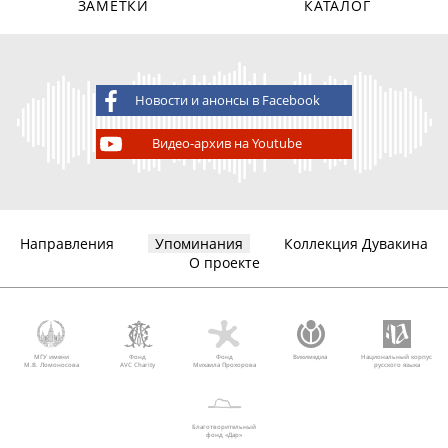
ЗАМЕТКИ
КАТАЛОГ
Новости и анонсы в Facebook
Видео-архив на Youtube
Направления
Упоминания
Коллекция Дувакина
О проекте
МГУ имени
Фонд
Фонд
Викимедиа
Национальный корпус
М.В. Ломоносова
AVC Charity
Михаила Прохорова
русского языка
Благотворительный
фонд «Дар»