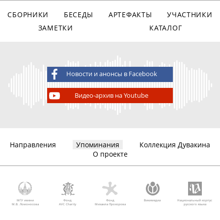
СБОРНИКИ
БЕСЕДЫ
АРТЕФАКТЫ
УЧАСТНИКИ
ЗАМЕТКИ
КАТАЛОГ
Новости и анонсы в Facebook
Видео-архив на Youtube
Направления
Упоминания
Коллекция Дувакина
О проекте
МГУ имени
Фонд
Фонд
Викимедиа
Национальный корпус
М.В. Ломоносова
AVC Charity
Михаила Прохорова
русского языка