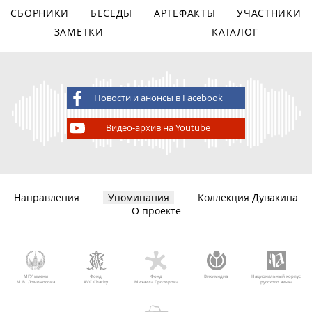
СБОРНИКИ
БЕСЕДЫ
АРТЕФАКТЫ
УЧАСТНИКИ
ЗАМЕТКИ
КАТАЛОГ
Новости и анонсы в Facebook
Видео-архив на Youtube
Направления
Упоминания
Коллекция Дувакина
О проекте
МГУ имени
Фонд
Фонд
Викимедиа
Национальный корпус
М.В. Ломоносова
AVC Charity
Михаила Прохорова
русского языка