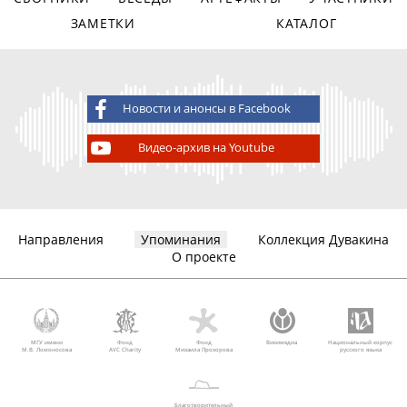
ЗАМЕТКИ
КАТАЛОГ
Новости и анонсы в Facebook
Видео-архив на Youtube
Направления
Упоминания
Коллекция Дувакина
О проекте
МГУ имени
Фонд
Фонд
Викимедиа
Национальный корпус
М.В. Ломоносова
AVC Charity
Михаила Прохорова
русского языка
Благотворительный