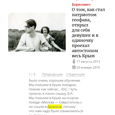
Борисович
О том, как стал
патриотом
геофака,
открыл
для себя
девушек и в
одиночку
проехал
автостопом
весь Крым
17 августа 2013
20 января 2016
1
/
3
Предыдущее
Следующее
было очень хорошее обучение.
Мы поехали в Крым поездом,
помню как сейчас… Ю.С.: Чуть
громче, я плохо слышу. Б.Р.:
Мы поехали в Крым на скором
поезде «Москва — Севастополь»,
но сошли в
Джанкое
, потому
что нам надо было ознакомиться