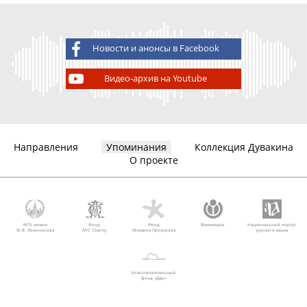
Новости и анонсы в Facebook
Видео-архив на Youtube
Направления
Упоминания
Коллекция Дувакина
О проекте
МГУ имени
Фонд
Фонд
Викимедиа
Национальный корпус
М.В. Ломоносова
AVC Charity
Михаила Прохорова
русского языка
Благотворительный
фонд «Дар»