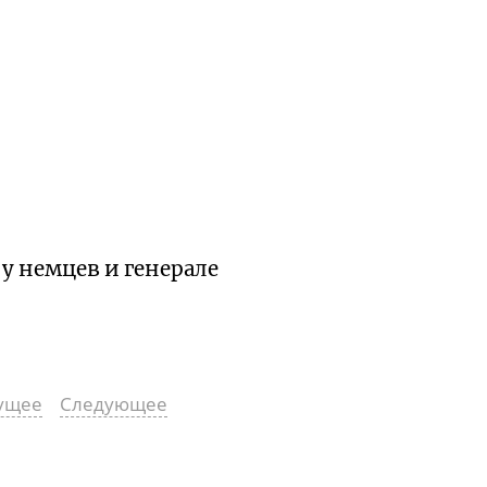
у немцев и генерале
ущее
Следующее