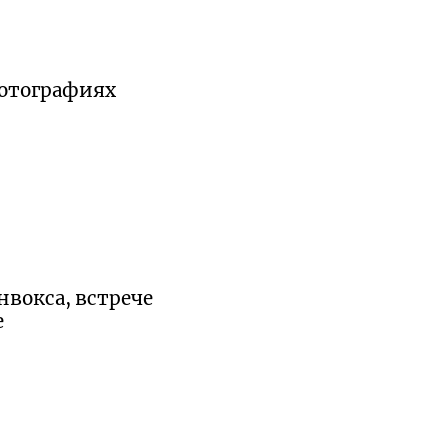
фотографиях
нвокса, встрече
е