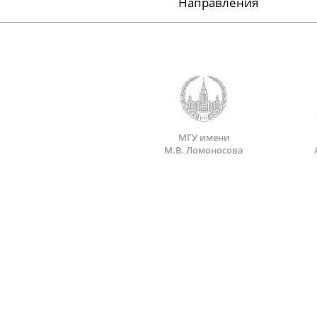
Направления
МГУ имени
М.В. Ломоносова