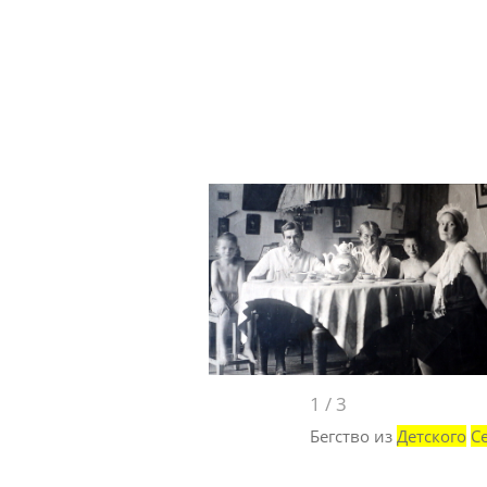
1
/
3
Бегство из
Детского
С