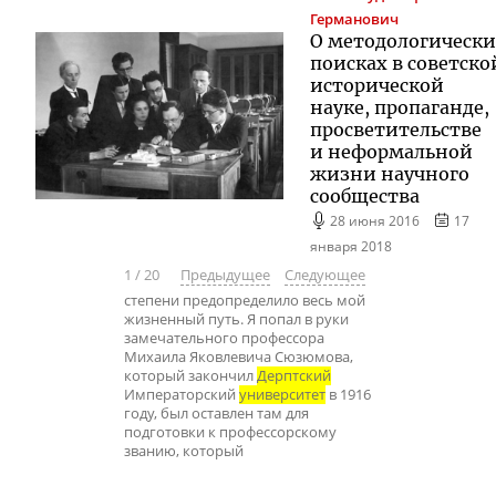
Германович
О методологическ
поисках в советско
исторической
науке, пропаганде,
просветительстве
и неформальной
жизни научного
сообщества
28 июня 2016
17
января 2018
1
/
20
Предыдущее
Следующее
степени предопределило весь мой
жизненный путь. Я попал в руки
замечательного профессора
Михаила Яковлевича Сюзюмова,
который закончил
Дерптский
Императорский
университет
в 1916
году, был оставлен там для
подготовки к профессорскому
званию, который