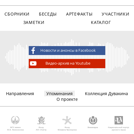
СБОРНИКИ
БЕСЕДЫ
АРТЕФАКТЫ
УЧАСТНИКИ
ЗАМЕТКИ
КАТАЛОГ
Новости и анонсы в Facebook
Видео-архив на Youtube
Направления
Упоминания
Коллекция Дувакина
О проекте
МГУ имени
Фонд
Фонд
Викимедиа
Национальный корпус
М.В. Ломоносова
AVC Charity
Михаила Прохорова
русского языка