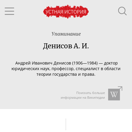
Упоминание
Денисов А. И.
Андрей Иванович Денисов
(1906
—
1984)
—
докто­р
юридических наук, профессор,
специалист в области
теории государства и права.
Поискать больше
информации на Википедии