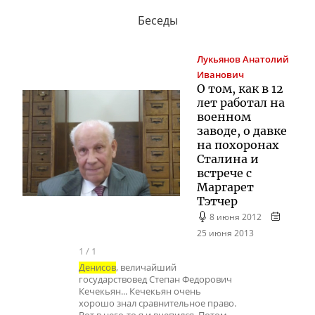
Беседы
Лукьянов
Анатолий
Иванович
О том, как в 12
лет работал на
военном
заводе, о давке
на похоронах
Сталина и
встрече с
Маргарет
Тэтчер
8 июня 2012
25 июня 2013
1
/
1
Денисов
, величайший
государствовед Степан Федорович
Кечекьян... Кечекьян очень
хорошо знал сравнительное право.