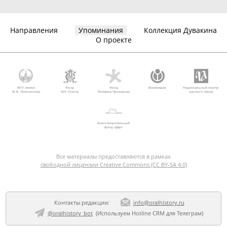
Направления
Упоминания
Коллекция Дувакина
О проекте
МГУ имени
Фонд
Фонд
Викимедиа
Национальный корпус
М.В. Ломоносова
AVC Charity
Михаила Прохорова
русского языка
Благотворительный
фонд «Дар»
Все материалы предоставляются в рамках
свободной лицензии Creative Commons (CC BY-SA 4.0)
Контакты редакции:
info@oralhistory.ru
@oralhistory_bot
(Используем
Hotline CRM для Телеграм
)