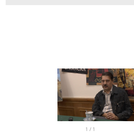
1
/
1