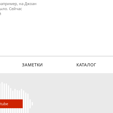
 например, на Джоан
было. Сейчас
й
ЗАМЕТКИ
КАТАЛОГ
utube