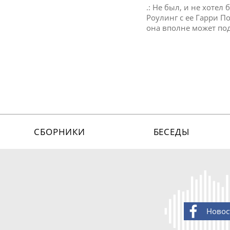
.: Не был, и не хоте
Роулинг с ее Гарри П
она вполне может под
СБОРНИКИ
БЕСЕДЫ
Новос