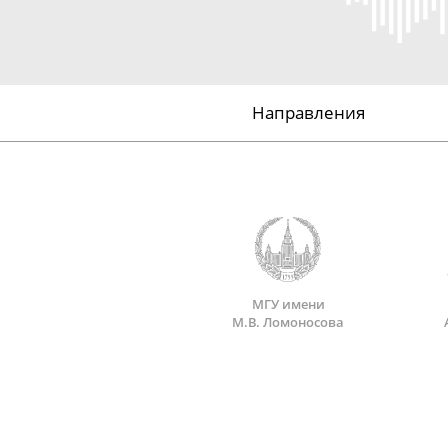
Направления
МГУ имени
М.В. Ломоносова