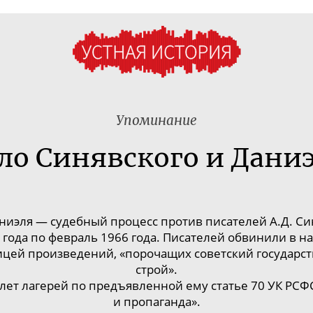
Упоминание
ло Синявского и Дани
аниэля
— судебный процесс против писателей
А.Д. С
 года
по февраль
1966 года
.
Писателей обвинили в н
ницей произведений, «порочащих советский государ
строй».
лет лагерей по предъявленной ему статье 70 УК РСФ
и пропаганда».