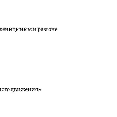
олженицыным и разгоне
ного движения»