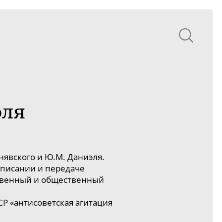
эля
инявского
и
Ю.М. Даниэля
.
аписании и передаче
ственный и общественный
СР «антисоветская агитация