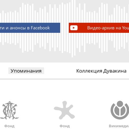
ти и анонсы в Facebook
Видео-архив на Yo
Упоминания
Коллекция Дувакина
Фонд
Фонд
Викимеди