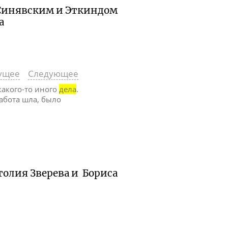
 Синявским и Эткиндом
а
ущее
Следующее
какого-то иного
дела
.
работа шла, было
толия Зверева и Бориса