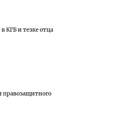
в КГБ и тезке отца
и правозащитного