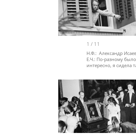
1
/
11
Н.Ф.: Александр Исае
Е.Ч.: По-разному было
интересно, я сидела 