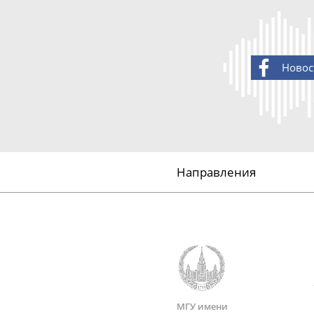
Новос
Направления
МГУ имени