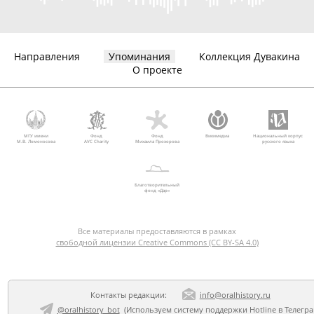
Направления
Упоминания
Коллекция Дувакина
О проекте
МГУ имени
Фонд
Фонд
Викимедиа
Национальный корпус
М.В. Ломоносова
AVC Charity
Михаила Прохорова
русского языка
Благотворительный
фонд «Дар»
Все материалы предоставляются в рамках
свободной лицензии Creative Commons (CC BY-SA 4.0)
Контакты редакции:
info@oralhistory.ru
@oralhistory_bot
(Используем
систему поддержки Hotline в Телегр