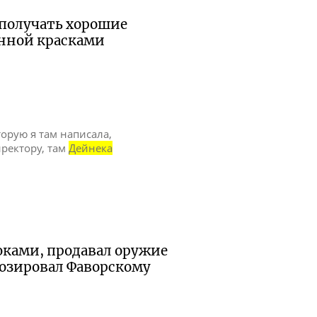
а получать хорошие
анной красками
орую я там написала,
иректору, там
Дейнека
дюками, продавал оружие
позировал Фаворскому