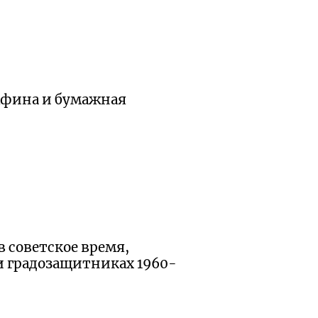
мфина и бумажная
в советское время,
х и градозащитниках
1960-