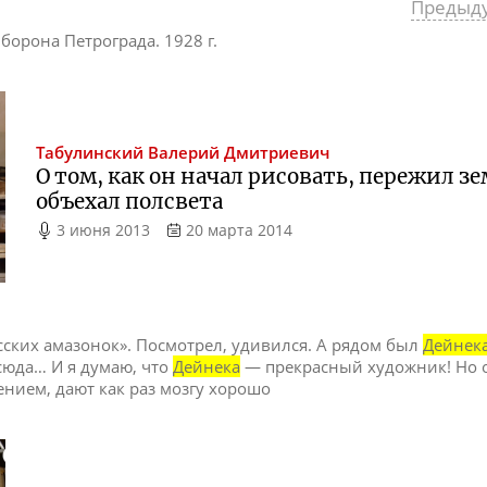
Предыд
Оборона Петрограда. 1928 г.
Табулинский
Валерий Дмитриевич
О том, как он начал рисовать, пережил з
объехал полсвета
3 июня 2013
20 марта 2014
сских амазонок». Посмотрел, удивился. А рядом был
Дейнек
-сюда… И я думаю, что
Дейнека
— прекрасный художник! Но о
нием, дают как раз мозгу хорошо