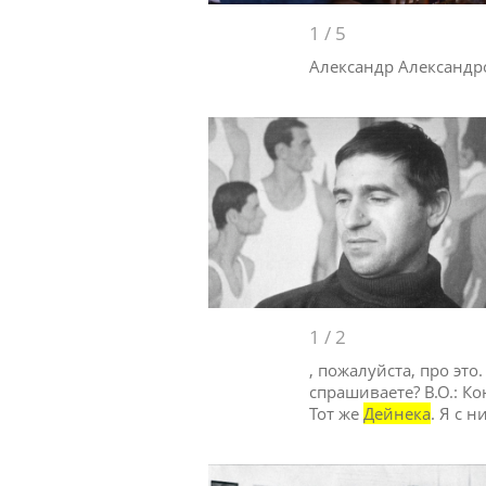
1
/
5
Александр Александ
1
/
2
, пожалуйста, про это
спрашиваете? В.О.: К
Тот же
Дейнека
. Я с 