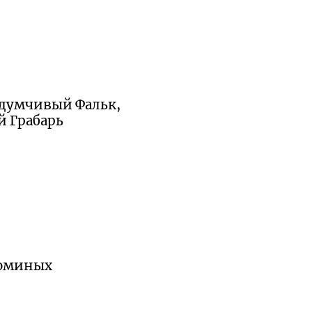
вдумчивый Фальк,
 Грабарь
Фоминых