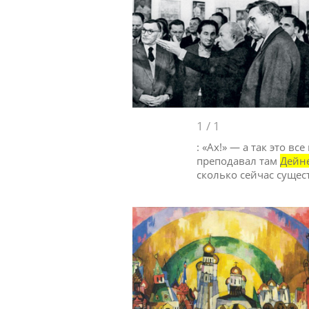
1
/
1
: «Ах!» — а так это в
преподавал там
Дейн
сколько сейчас сущес