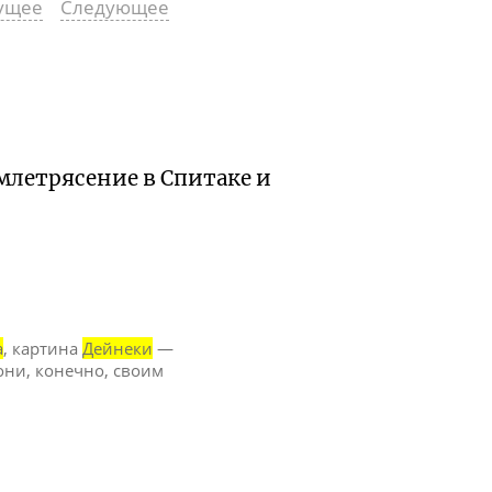
ущее
Следующее
емлетрясение в Спитаке и
а
, картина
Дейнеки
—
ни, конечно, своим