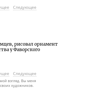
ущее
Следующее
емцев, рисовал орнамент
тва у Фаворского
ущее
Следующее
 мой взгляд. Вы меня
 своих художников.