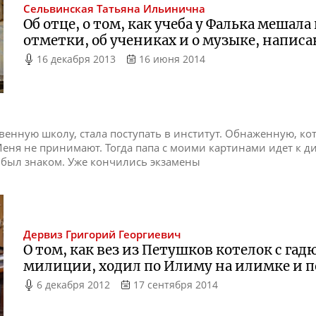
Сельвинская
Татьяна Ильинична
Об отце, о том, как учеба у Фалька мешал
отметки, об учениках и о музыке, напис
16 декабря 2013
16 июня 2014
венную школу, стала поступать в институт. Обнаженную, кот
Меня не принимают. Тогда папа с моими картинами идет к д
 был знаком. Уже кончились экзамены
Дервиз
Григорий Георгиевич
О том, как вез из Петушков котелок с га
милиции, ходил по Илиму на илимке и 
6 декабря 2012
17 сентября 2014