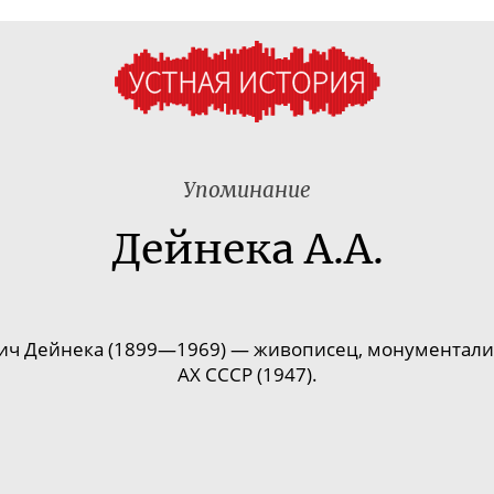
Упоминание
Дейнека А.А.
ч Дейнека (1899—1969) — живописец, монументалист
АХ СССР (1947).