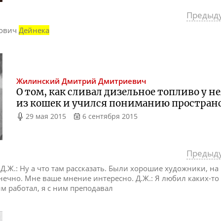
Предыд
рович
Дейнека
Жилинский
Дмитрий Дмитриевич
О том, как сливал дизельное топливо у н
из кошек и учился пониманию пространс
29 мая 2015
6 сентября 2015
Предыд
. Д.Ж.: Ну а что там рассказать. Были хорошие художники, на
онечно. Мне ваше мнение интересно. Д.Ж.: Я любил каких-то
ним работал, я с ним преподавал