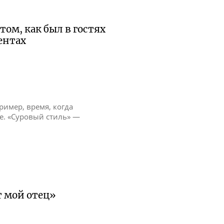
том, как был в гостях
ентах
пример, время, когда
е. «Суровый стиль» —
т мой отец»