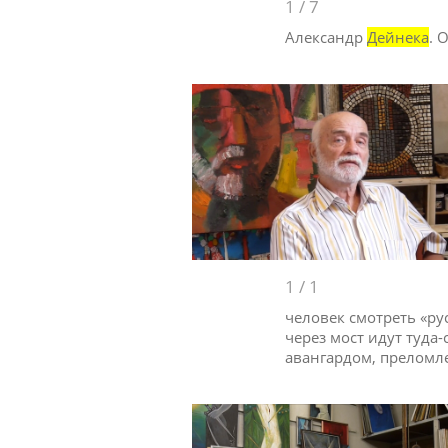
1
/
7
Александр
Дейнека
. 
1
/
1
человек смотреть «ру
через мост идут туда
авангардом, преломле