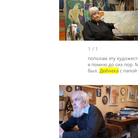
1
/
1
пополам эту художест
я помню до сих пор. 
был.
Дейнека
с папой